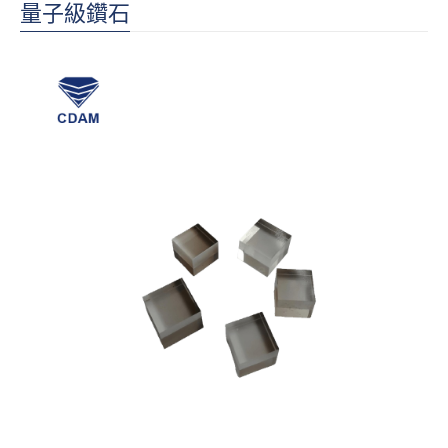
量子級鑽石