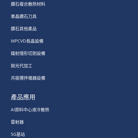
鑽石複合散熱材料
單晶鑽石刀具
鑽石其他產品
MPCVD長晶設備
鐳射隱形切割設備
拋光代加工
共振攪拌儀器設備
產品應用
AI資料中心液冷散熱
雷射器
5G基站