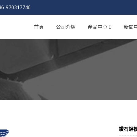
86-970317746
首頁
公司介紹
產品中心
新聞
鑽石鋁