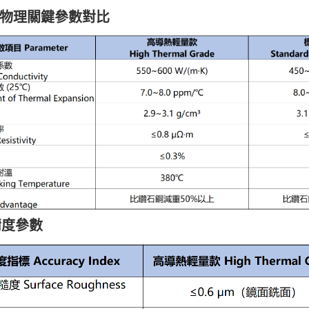
&物理關鍵參數對比
精度參數