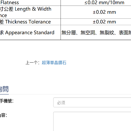
上一个：
超薄單晶鑽石
詢問
e/手機號：
內容：