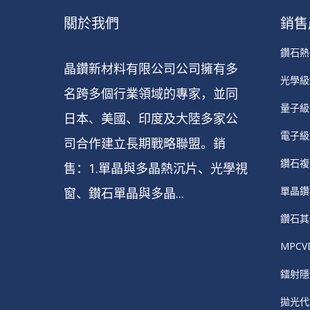
關於我們
銷售
鑽石熱
晶鑽新材料有限公司公司擁有多
光學級
名跨多個行業領域的專家，並同
量子級
日本、美國、印度及大陸多家公
電子級
司合作建立長期戰略聯盟。銷
鑽石複
售：1.單晶與多晶熱沉片、光學視
單晶鑽
窗、鑚石單晶與多晶...
鑽石其
MPC
鐳射隱
拋光代