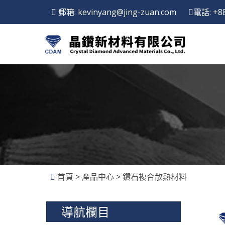
郵箱: kevinyang@jing-zuan.com
電話: +8
首頁
>
產品中心
>
鑽石複合散熱材料
導航欄目