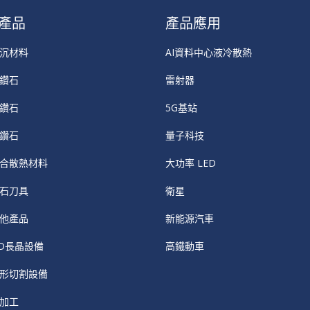
產品
產品應用
沉材料
AI資料中心液冷散熱
鑽石
雷射器
鑽石
5G基站
鑽石
量子科技
合散熱材料
大功率 LED
石刀具
衛星
他產品
新能源汽車
VD長晶設備
高鐵動車
形切割設備
加工