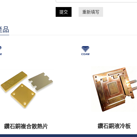
提交
重新填写
產品
鑽石銅液冷板
鑽石銅複合散熱片