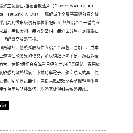
滲工藝鑽石-鋁複合散熱片（Diamond-Aluminum
ite Heat Sink, Al-Dia），屬輕量化金屬基高導熱複合散
採用高純微米級鑽石顆粒搭配6061無氧鋁合金一體高溫
成型，無粘接劑、無內部空洞、無介面分層，是繼鑽石
一代輕質高散熱基板。
超高導熱、低熱膨脹特性與鋁合金超輕、易加工、成本
磁遮罩性能優異的優勢，解決純鋁導熱不足、鑽石銅複
偏大、鎢銅/鉬銅合金笨重且導熱差的行業痛點。專用於
度敏感的散熱場景：車載功率電子、航空航太載具、便
設備、衛星通訊器件，兼顧高散熱效率與整機輕量化需
接作為晶片貼裝熱沉、均熱基板與封裝散熱襯底。
询问