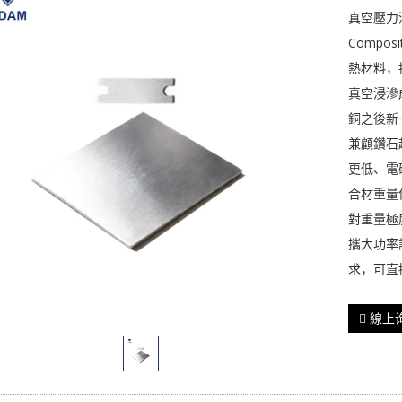
真空壓力浸
Compos
熱材料，
真空浸滲
銅之後新
兼顧鑽石
更低、電
合材重量
對重量極
攜大功率
求，可直
線上